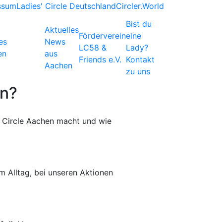
ssum
Ladies' Circle Deutschland
Circler.World
Bist du
Aktuelles
Förderverein
eine
es
News
LC58 &
Lady?
en
aus
Friends e.V.
Kontakt
Aachen
zu uns
en?
' Circle Aachen macht und wie
im Alltag, bei unseren Aktionen