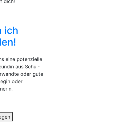
f dich!
 ich
len!
s eine potenzielle
reundin aus Schul-
erwandte oder gute
legin oder
nerin.
agen