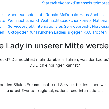
Startseite
Kontakt
Datenschutz
Impre
re
Abenteuerspielplatz
Ronald McDonald Haus Aachen
kte
Weihnachtsmarkt
Weihnachtspäckchenkonvoi
National
ir
Serviceprojekt
Internationales Serviceprojekt
Herzkiss
en
Oktopoden für Frühchen
Ladies´s gegen K.O.-Tropfen
e Lady in unserer Mitte werd
eckt? Du möchtest mehr darüber erfahren, was der Ladies
Du Dich einbringen kannst?
 beiden Säulen Freundschaft und Service, beides leben wir 
und bei Events - regional, national und international.