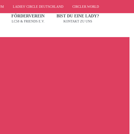
UM
LADIES' CIRCLE DEUTSCHLAND
CIRCLER.WORLD
FÖRDERVEREIN
BIST DU EINE LADY?
LC58 & FRIENDS E.V.
KONTAKT ZU UNS